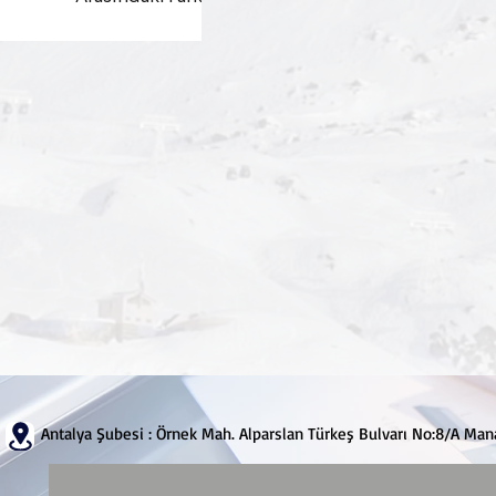
Antalya Şubesi : Örnek Mah. Alparslan Türkeş Bulvarı No:8/A M