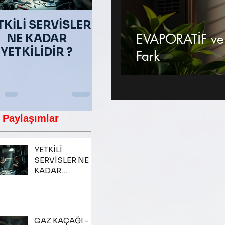
TKİLİ SERVİSLER
GAZ KAÇAĞI - GAZ
EVAPORATİF ve 
NE KADAR
TUZAĞI
YETKİLİDİR ?
Fark
 Paylaşımlar
YETKİLİ
SERVİSLER NE
KADAR
YETKİLİDİR ?
GAZ KAÇAĞI -