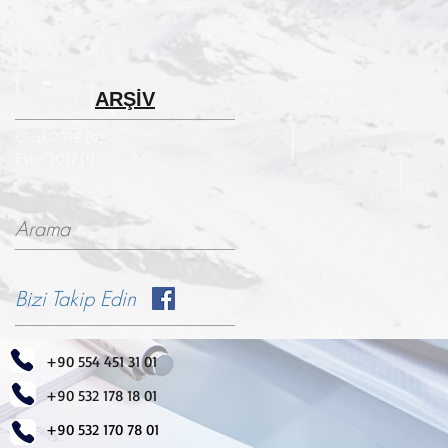
ARŞİV
Ocak 2018
(4)
4 yazı
Ekim 2017
(1)
1 yazı
Arama
Bizi Takip Edin
+90 554 451 31 01
+90 532 178 18 01
+90 532 170 78 01