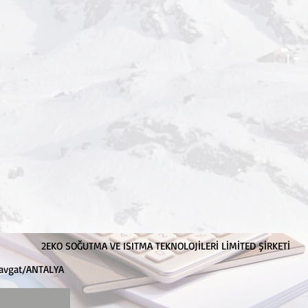
2EKO SOĞUTMA VE ISITMA TEKNOLOJİLERİ LİMİTED ŞİRKETİ
anavgat/ANTALYA