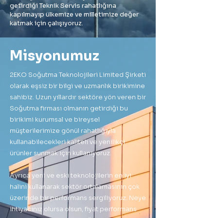
getirdiği Teknik Servis rahatlığına
kapılmayıp ülkemize ve milletimize değer
katmak için çalışıyoruz.
Misyonumuz
2EKO Soğutma Teknolojileri Limited Şirketi
olarak eşsiz bir bilgi ve uzmanlık birikimine
sahibiz. Uzun yıllardır sektöre yön veren bir
Soğutma firması olmanın getirdiği bu
birikimi kurumsal ve bireysel
müşterilerimize gönül rahatlığıyla
kullanabilecekleri kaliteli ve yenilikçi
ürünler sunmak için kullanıyoruz.
Ayrıca yeni ve eski teknolojilerin en iyi
halini kullanarak sektör ortalamasının çok
üzerinde bir performans sergiliyoruz. Neye
ihtiyacınız olursa olsun, fiyat performans