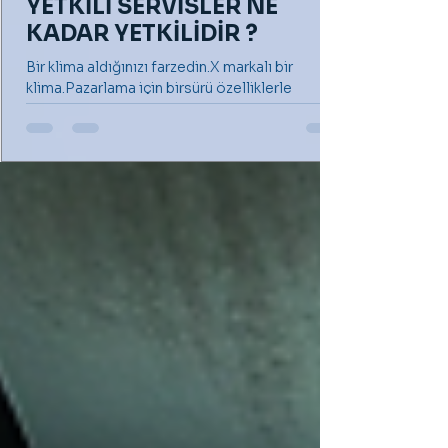
YETKİLİ SERVİSLER NE
KADAR YETKİLİDİR ?
Bir klima aldığınızı farzedin.X markalı bir
klima.Pazarlama için birsürü özelliklerle
donatılmış gibi reklamı yapılan ve sonunda
sizi...