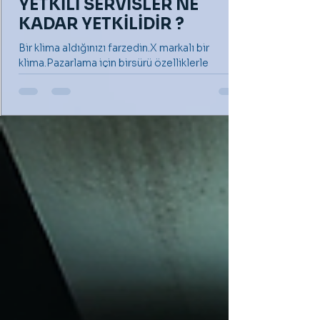
YETKİLİ SERVİSLER NE
KADAR YETKİLİDİR ?
Bir klima aldığınızı farzedin.X markalı bir
klima.Pazarlama için birsürü özelliklerle
donatılmış gibi reklamı yapılan ve sonunda
sizi...