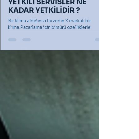
YETKİLİ SERVİSLER NE
KADAR YETKİLİDİR ?
Bir klima aldığınızı farzedin.X markalı bir
klima.Pazarlama için birsürü özelliklerle
donatılmış gibi reklamı yapılan ve sonunda
sizi...