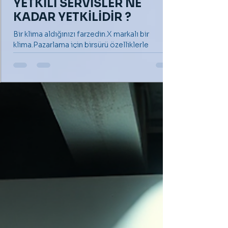
YETKİLİ SERVİSLER NE
KADAR YETKİLİDİR ?
Bir klima aldığınızı farzedin.X markalı bir
klima.Pazarlama için birsürü özelliklerle
donatılmış gibi reklamı yapılan ve sonunda
sizi...