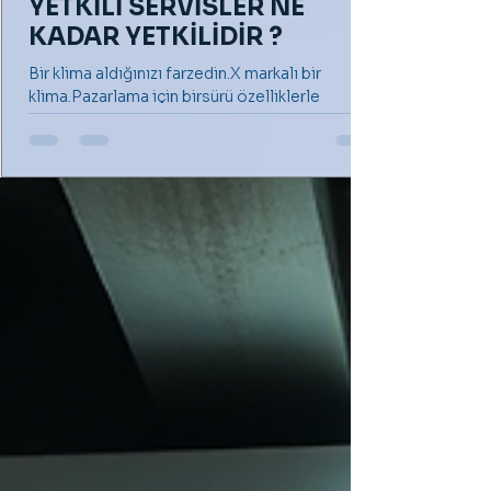
YETKİLİ SERVİSLER NE
KADAR YETKİLİDİR ?
Bir klima aldığınızı farzedin.X markalı bir
klima.Pazarlama için birsürü özelliklerle
donatılmış gibi reklamı yapılan ve sonunda
sizi...