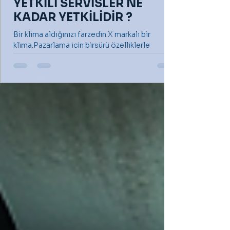
YETKİLİ SERVİSLER NE
KADAR YETKİLİDİR ?
Bir klima aldığınızı farzedin.X markalı bir
klima.Pazarlama için birsürü özelliklerle
donatılmış gibi reklamı yapılan ve sonunda
sizi...