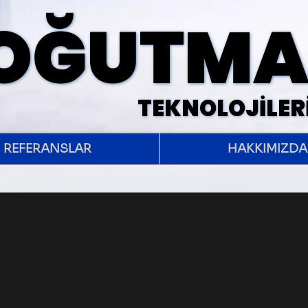
SOĞUTM
SOĞUTM
TEKNOLOJİLER
TEKNOLOJİLER
REFERANSLAR
HAKKIMIZDA