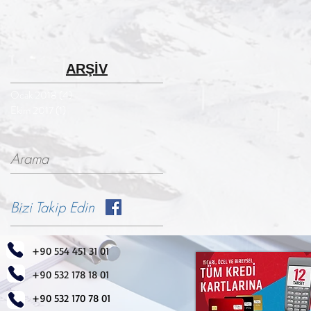
ARŞİV
Ocak 2018
(4)
4 yazı
Ekim 2017
(1)
1 yazı
Arama
Bizi Takip Edin
+90 554 451 31 01
+90 532 178 18 01
+90 532 170 78 01