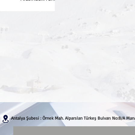
Antalya Şubesi : Örnek Mah. Alparslan Türkeş Bulvarı No:8/A M