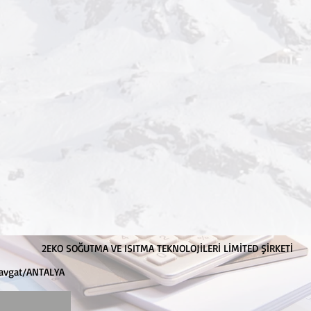
2EKO SOĞUTMA VE ISITMA TEKNOLOJİLERİ LİMİTED ŞİRKETİ
anavgat/ANTALYA