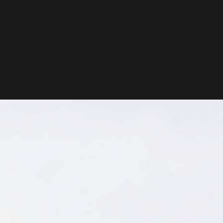
APORATİF ve
RTATİF Klima
asındaki Fark