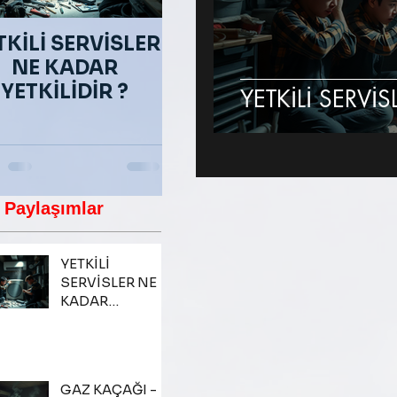
TKİLİ SERVİSLER
GAZ KAÇAĞI - GAZ
NE KADAR
TUZAĞI
YETKİLİDİR ?
YETKİLİ SERVİS
 Paylaşımlar
YETKİLİ
SERVİSLER NE
KADAR
YETKİLİDİR ?
GAZ KAÇAĞI -