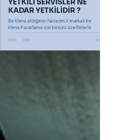
YETKİLİ SERVİSLER NE
KADAR YETKİLİDİR ?
Bir klima aldığınızı farzedin.X markalı bir
klima.Pazarlama için birsürü özelliklerle
donatılmış gibi reklamı yapılan ve sonunda
sizi...