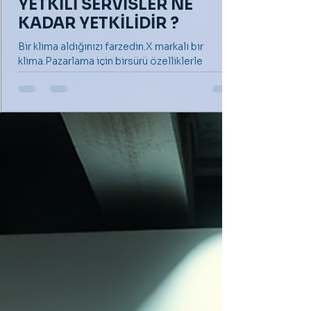
YETKİLİ SERVİSLER NE
KADAR YETKİLİDİR ?
Bir klima aldığınızı farzedin.X markalı bir
klima.Pazarlama için birsürü özelliklerle
donatılmış gibi reklamı yapılan ve sonunda
sizi...