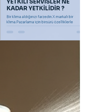
YETKİLİ SERVİSLER NE
KADAR YETKİLİDİR ?
Bir klima aldığınızı farzedin.X markalı bir
klima.Pazarlama için birsürü özelliklerle
donatılmış gibi reklamı yapılan ve sonunda
sizi...