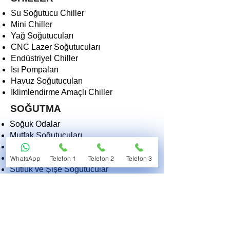
Su Soğutucu Chiller
Mini Chiller
Yağ Soğutucuları
CNC Lazer Soğutucuları
Endüstriyel Chiller
Isı Pompaları
Havuz Soğutucuları
İklimlendirme Amaçlı Chiller
SOĞUTMA
Soğuk Odalar
Mutfak Soğutucuları
Derin Dondurucular
Dondurma Makinaları
WhatsApp
Telefon 1
Telefon 2
Telefon 3
Sütlük ve Şişe Soğutucular
Kasap Teşhir Soğutucuları
Endüstriyel Soğutucular
Morg ve Tıbbi Soğutucular
2EKO SOĞUTMA VE ISITMA