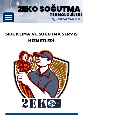
2EKO SOĞUTMA
2EKO SOĞUTMA
TEKNOLOJİLERİ
TEKNOLOJİLERİ
+90 242 746 12 12
SİDE KLİMA VE SOĞUTMA SERVİS
HİZMETLERİ