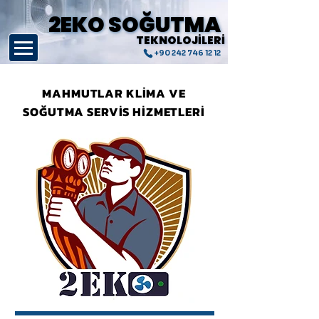
2EKO SOĞUTMA
2EKO SOĞUTMA
TEKNOLOJİLERİ
TEKNOLOJİLERİ
+90 242 746 12 12
MAHMUTLAR KLİMA VE
SOĞUTMA SERVİS HİZMETLERİ