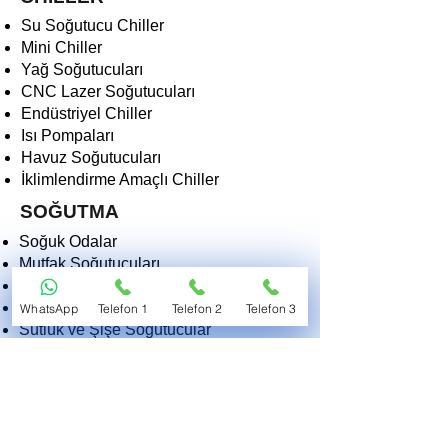
Su Soğutucu Chiller
Mini Chiller
Yağ Soğutucuları
CNC Lazer Soğutucuları
Endüstriyel Chiller
Isı Pompaları
Havuz Soğutucuları
İklimlendirme Amaçlı Chiller
SOĞUTMA
Soğuk Odalar
Mutfak Soğutucuları
Derin Dondurucular
Dondurma Makinaları
WhatsApp
Telefon 1
Telefon 2
Telefon 3
Sütlük ve Şişe Soğutucular
Kasap Teşhir Soğutucuları
Endüstriyel Soğutucular
Morg ve Tıbbi Soğutucular
2EKO SOĞUTMA VE ISITMA