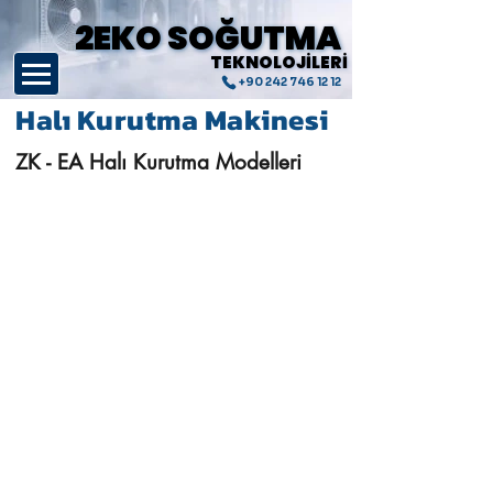
2EKO SOĞUTMA
2EKO SOĞUTMA
TEKNOLOJİLERİ
TEKNOLOJİLERİ
+90 242 746 12 12
Halı Kurutma Makinesi
ZK - EA Halı Kurutma Modelleri