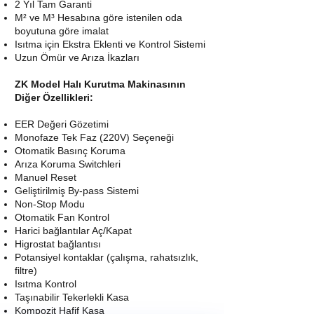
2 Yıl Tam Garanti
M² ve M³ Hesabına göre istenilen oda
boyutuna göre imalat
Isıtma için Ekstra Eklenti ve Kontrol Sistemi
Uzun Ömür ve Arıza İkazları
ZK Model Halı Kurutma Makinasının
Diğer Özellikleri:
EER Değeri Gözetimi
Monofaze Tek Faz (220V) Seçeneği
Otomatik Basınç Koruma
Arıza Koruma Switchleri
Manuel Reset
Geliştirilmiş By-pass Sistemi
Non-Stop Modu
Otomatik Fan Kontrol
Harici bağlantılar Aç/Kapat
Higrostat bağlantısı
Potansiyel kontaklar (çalışma, rahatsızlık,
filtre)
Isıtma Kontrol
Taşınabilir Tekerlekli Kasa
Kompozit Hafif Kasa