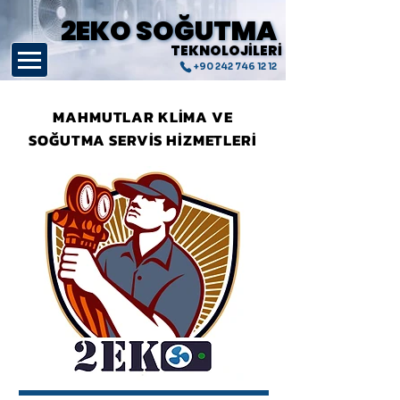
2EKO SOĞUTMA
2EKO SOĞUTMA
TEKNOLOJİLERİ
TEKNOLOJİLERİ
+90 242 746 12 12
MAHMUTLAR KLİMA VE
SOĞUTMA SERVİS HİZMETLERİ