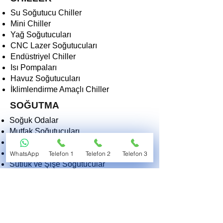
Su Soğutucu Chiller
Mini Chiller
Yağ Soğutucuları
CNC Lazer Soğutucuları
Endüstriyel Chiller
Isı Pompaları
Havuz Soğutucuları
İklimlendirme Amaçlı Chiller
SOĞUTMA
Soğuk Odalar
Mutfak Soğutucuları
Derin Dondurucular
Dondurma Makinaları
WhatsApp
Telefon 1
Telefon 2
Telefon 3
Sütlük ve Şişe Soğutucular
Kasap Teşhir Soğutucuları
Endüstriyel Soğutucular
Morg ve Tıbbi Soğutucular
2EKO SOĞUTMA VE ISITMA