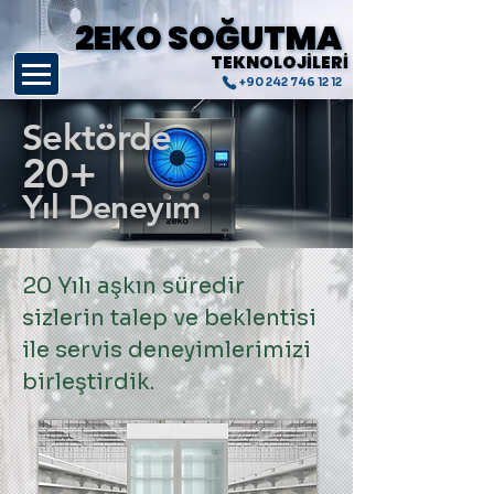
2EKO SOĞUTMA
2EKO SOĞUTMA
TEKNOLOJİLERİ
TEKNOLOJİLERİ
+90 242 746 12 12
Sektörde
20+
Yıl Deneyim
Ayrıntılar
20 Yılı aşkın süredir
sizlerin talep ve beklentisi
ile servis deneyimlerimizi
birleştirdik.