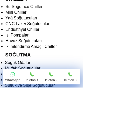
Su Soğutucu Chiller
Mini Chiller
Yağ Soğutucuları
CNC Lazer Soğutucuları
Endüstriyel Chiller
Isı Pompaları
Havuz Soğutucuları
İklimlendirme Amaçlı Chiller
SOĞUTMA
Soğuk Odalar
Mutfak Soğutucuları
Derin Dondurucular
Dondurma Makinaları
WhatsApp
Telefon 1
Telefon 2
Telefon 3
Sütlük ve Şişe Soğutucular
Kasap Teşhir Soğutucuları
Endüstriyel Soğutucular
Morg ve Tıbbi Soğutucular
2EKO SOĞUTMA VE ISITMA