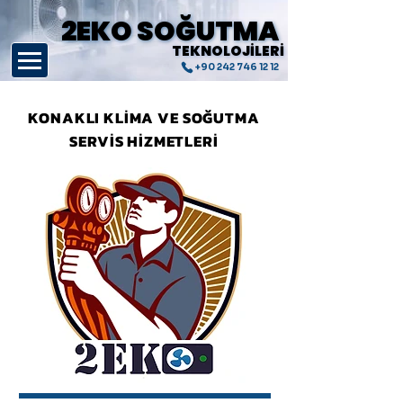
2EKO SOĞUTMA
2EKO SOĞUTMA
TEKNOLOJİLERİ
TEKNOLOJİLERİ
+90 242 746 12 12
KONAKLI KLİMA VE SOĞUTMA
SERVİS HİZMETLERİ