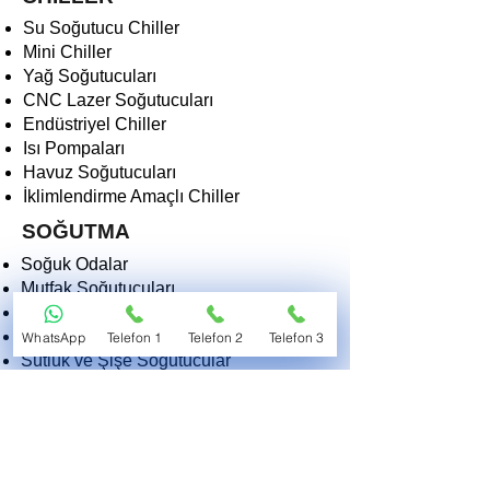
Su Soğutucu Chiller
Mini Chiller
Yağ Soğutucuları
CNC Lazer Soğutucuları
Endüstriyel Chiller
Isı Pompaları
Havuz Soğutucuları
İklimlendirme Amaçlı Chiller
SOĞUTMA
Soğuk Odalar
Mutfak Soğutucuları
Derin Dondurucular
Dondurma Makinaları
WhatsApp
Telefon 1
Telefon 2
Telefon 3
Sütlük ve Şişe Soğutucular
Kasap Teşhir Soğutucuları
Endüstriyel Soğutucular
Morg ve Tıbbi Soğutucular
2EKO SOĞUTMA VE ISITMA