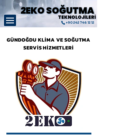
2EKO SOĞUTMA
2EKO SOĞUTMA
TEKNOLOJİLERİ
TEKNOLOJİLERİ
+90 242 746 12 12
GÜNDOĞDU KLİMA VE SOĞUTMA
SERVİS HİZMETLERİ