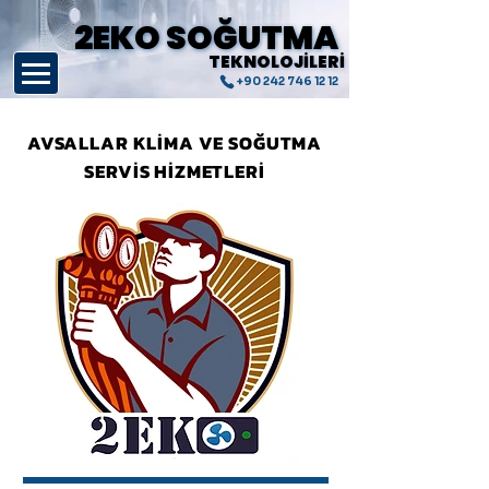
2EKO SOĞUTMA
2EKO SOĞUTMA
TEKNOLOJİLERİ
TEKNOLOJİLERİ
+90 242 746 12 12
AVSALLAR KLİMA VE SOĞUTMA
SERVİS HİZMETLERİ