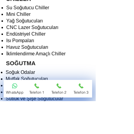
Su Soğutucu Chiller
Mini Chiller
Yağ Soğutucuları
CNC Lazer Soğutucuları
Endüstriyel Chiller
Isı Pompaları
Havuz Soğutucuları
İklimlendirme Amaçlı Chiller
SOĞUTMA
Soğuk Odalar
Mutfak Soğutucuları
Derin Dondurucular
Dondurma Makinaları
WhatsApp
Telefon 1
Telefon 2
Telefon 3
Sütlük ve Şişe Soğutucular
Kasap Teşhir Soğutucuları
Endüstriyel Soğutucular
Morg ve Tıbbi Soğutucular
2EKO SOĞUTMA VE ISITMA