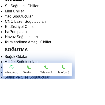
Su Soğutucu Chiller
Mini Chiller
Yağ Soğutucuları
CNC Lazer Soğutucuları
Endüstriyel Chiller
Isı Pompaları
Havuz Soğutucuları
İklimlendirme Amaçlı Chiller
SOĞUTMA
Soğuk Odalar
Mutfak Soğutucuları
Derin Dondurucular
Dondurma Makinaları
WhatsApp
Telefon 1
Telefon 2
Telefon 3
Sütlük ve Şişe Soğutucular
Kasap Teşhir Soğutucuları
Endüstriyel Soğutucular
Morg ve Tıbbi Soğutucular
2EKO SOĞUTMA VE ISITMA