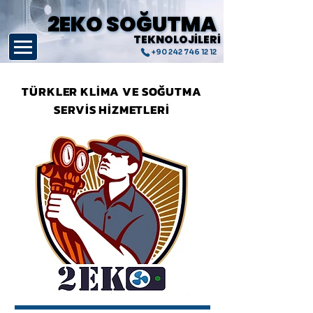
2EKO SOĞUTMA
2EKO SOĞUTMA
TEKNOLOJİLERİ
TEKNOLOJİLERİ
+90 242 746 12 12
TÜRKLER KLİMA VE SOĞUTMA
SERVİS HİZMETLERİ