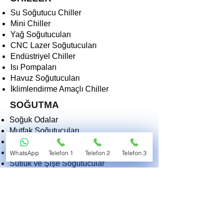
Su Soğutucu Chiller
Mini Chiller
Yağ Soğutucuları
CNC Lazer Soğutucuları
Endüstriyel Chiller
Isı Pompaları
Havuz Soğutucuları
İklimlendirme Amaçlı Chiller
SOĞUTMA
Soğuk Odalar
Mutfak Soğutucuları
Derin Dondurucular
Dondurma Makinaları
WhatsApp
Telefon 1
Telefon 2
Telefon 3
Sütlük ve Şişe Soğutucular
Kasap Teşhir Soğutucuları
Endüstriyel Soğutucular
Morg ve Tıbbi Soğutucular
2EKO SOĞUTMA VE ISITMA