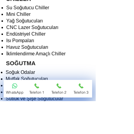
Su Soğutucu Chiller
Mini Chiller
Yağ Soğutucuları
CNC Lazer Soğutucuları
Endüstriyel Chiller
Isı Pompaları
Havuz Soğutucuları
İklimlendirme Amaçlı Chiller
SOĞUTMA
Soğuk Odalar
Mutfak Soğutucuları
Derin Dondurucular
Dondurma Makinaları
WhatsApp
Telefon 1
Telefon 2
Telefon 3
Sütlük ve Şişe Soğutucular
Kasap Teşhir Soğutucuları
Endüstriyel Soğutucular
Morg ve Tıbbi Soğutucular
2EKO SOĞUTMA VE ISITMA