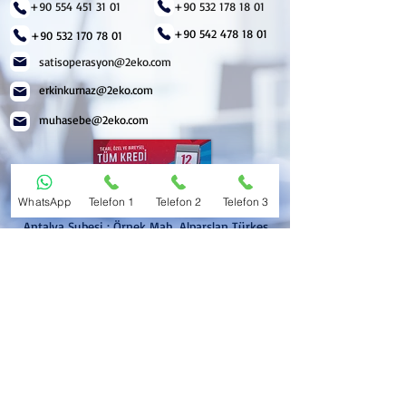
+90 554 451 31 01
+90 532 178 18 01
+90 542 478 18 01
+90 532 170 78 01
satisoperasyon@2eko.com
erkinkurnaz@2eko.com
muhasebe@2eko.com
WhatsApp
Telefon 1
Telefon 2
Telefon 3
Antalya Şubesi : Örnek Mah. Alparslan Türkeş
Bulvarı No:8/A Manavgat/ANTALYA