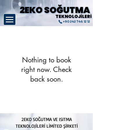
2EKO SOĞUTMA
2EKO SOĞUTMA
TEKNOLOJİLERİ
TEKNOLOJİLERİ
+90 242 746 12 12
Nothing to book
right now. Check
back soon.
2EKO SOĞUTMA VE ISITMA
TEKNOLOJİLERİ LİMİTED ŞİRKETİ