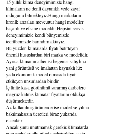
15 yıllık klima deneyimimizle hangi
klimaların ne denli dayanıklı vede zayıf
oldugunu bilmekteyiz.Hangi markaların
kronik arızaları mevcuttur hangi modeller
başarılı ve efsane modeldir.Hepsini servis
deneyimimizle kendi bünyemizde
tecrübemizde barındırmaktayız.
Bu yüzden klimalarda fiyatı belirleyen
önemli hususlardan biri marka ve modelidir.
Ayrıca klimanın albenisi begenisi satış hızı
yani görüntüsü ve imalattan kaynaklı lüx
yada ekonomik model olmasıda fiyatı
etkileyen unsurlardan biridir.
İç ünite kasa görünümü sararmış darbelere
magruz kalmıs klimalar fiyatlarını oldukça
düşürmektedir.
Az kullanılmış ürünlerde ise model ve yılına
bakılmaksızın ücretleri biraz yukarıda
olacaktır.
Ancak şunu unutmamak gerekir.Klimalarda
aynı arabalar gibi günde çalıştırıldıgı saate