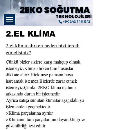
2EKO SOĞUTMA
2EKO SOĞUTMA
TEKNOLOJİLERİ
TEKNOLOJİLERİ
+90 242 746 12 12
2.EL KLİMA
2.el klima alırken neden bizi tercih
etmelisiniz?
Çünkü bizler sizlere karşı mahçup olmak
istemeyiz.Klima alırken tüm hususları
dikkate alırız.Hiçkimse parasını boşa
harcamak istemez.Bizlerde zarar etmek
istemeyiz.Çünkü 2EKO klima malının
arkasında duran bir işletmedir.
Ayrıca satışa sunulan klimalar aşağıdaki şu
işlemlerden geçmektedir
>Klima parçalarına ayrılır
>Klimanın tüm parçalarının dayanıklılığı ve
güvenilirliği test edilir