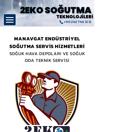
2EKO SOĞUTMA
2EKO SOĞUTMA
TEKNOLOJİLERİ
TEKNOLOJİLERİ
+90 242 746 12 12
MANAVGAT ENDÜSTRİYEL
SOĞUTMA SERVİS HİZMETLERİ
SOĞUK HAVA DEPOLARI VE SOĞUK
ODA TEKNİK SERVİSİ