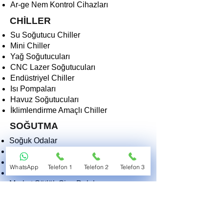
Ar-ge Nem Kontrol Cihazları
CHİLLER
Su Soğutucu Chiller
Mini Chiller
Yağ Soğutucuları
CNC Lazer Soğutucuları
Endüstriyel Chiller
Isı Pompaları
Havuz Soğutucuları
İklimlendirme Amaçlı Chiller
SOĞUTMA
Soğuk Odalar
Pastane Teşhir Soğutucuları
Derin Dondurucular
WhatsApp
Telefon 1
Telefon 2
Telefon 3
Dondurma Makinaları
Market Sütlük Şişe Dolabı
Kasap Teşhir Soğutucuları
Buz Makineleri
Morg ve Tıbbi Soğutucular